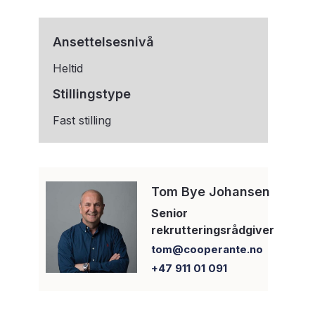
Ansettelsesnivå
Heltid
Stillingstype
Fast stilling
Tom Bye Johansen
Senior
rekrutteringsrådgiver
tom@cooperante.no
+47 911 01 091