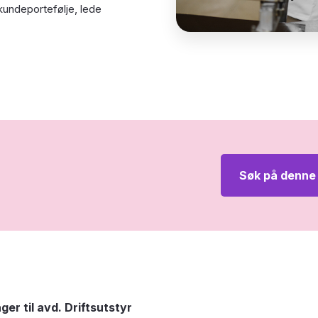
kundeportefølje, lede
Søk på denne 
r til avd. Driftsutstyr