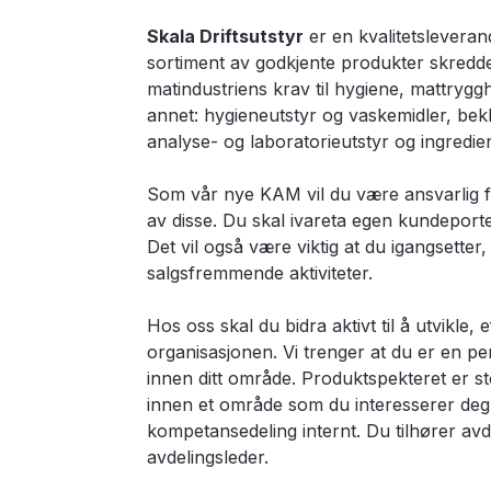
Skala Driftsutstyr
er en kvalitetsleverand
sortiment av godkjente produkter skredde
matindustriens krav til hygiene, mattryggh
annet: hygieneutstyr og vaskemidler, bekl
analyse- og laboratorieutstyr og ingredie
Som vår nye KAM vil du være ansvarlig f
av disse. Du skal ivareta egen kundeporte
Det vil også være viktig at du igangsette
salgsfremmende aktiviteter.
Hos oss skal du bidra aktivt til å utvikle,
organisasjonen. Vi trenger at du er en pe
innen ditt område. Produktspekteret er sto
innen et område som du interesserer deg f
kompetansedeling internt. Du tilhører avde
avdelingsleder.