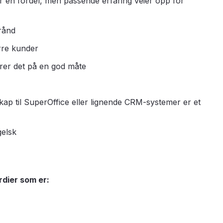
r en fordel, men passende erfaring veier opp for
rånd
rre kunder
rer det på en god måte
ap til SuperOffice eller lignende CRM-systemer er et
elsk
rdier som er: