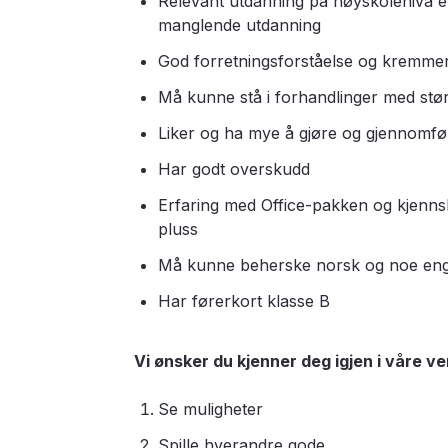
Relevant utdanning på høyskolenivå e
manglende utdanning
God forretningsforståelse og kremme
Må kunne stå i forhandlinger med stø
Liker og ha mye å gjøre og gjennomfø
Har godt overskudd
Erfaring med Office-pakken og kjennsk
pluss
Må kunne beherske norsk og noe eng
Har førerkort klasse B
Vi ønsker du kjenner deg igjen i våre ve
Se muligheter
Spille hverandre gode