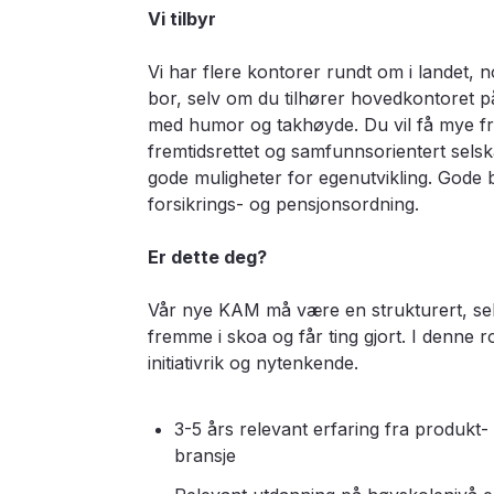
Vi tilbyr
Vi har flere kontorer rundt om i landet, n
bor, selv om du tilhører hovedkontoret på 
med humor og takhøyde. Du vil få mye fri
fremtidsrettet og samfunnsorientert selska
gode muligheter for egenutvikling. Gode 
forsikrings- og pensjonsordning.
Er dette deg?
Vår nye KAM må være en strukturert, sel
fremme i skoa og får ting gjort. I denne ro
initiativrik og nytenkende.
3-5 års relevant erfaring fra produkt-
bransje