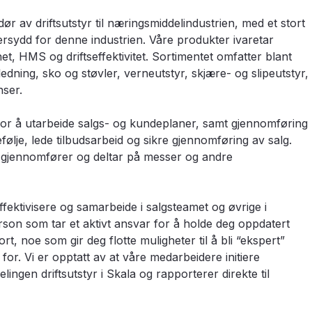
ør av driftsutstyr til næringsmiddelindustrien, med et stort
rsydd for denne industrien. Våre produkter ivaretar
et, HMS og driftseffektivitet. Sortimentet omfatter blant
edning, sko og støvler, verneutstyr, skjære- og slipeutstyr,
nser.
or å utarbeide salgs- og kundeplaner, samt gjennomføring
følje, lede tilbudsarbeid og sikre gjennomføring av salg.
r, gjennomfører og deltar på messer og andre
 effektivisere og samarbeide i salgsteamet og øvrige i
rson som tar et aktivt ansvar for å holde deg oppdatert
rt, noe som gir deg flotte muligheter til å bli “ekspert”
or. Vi er opptatt av at våre medarbeidere initiere
lingen driftsutstyr i Skala og rapporterer direkte til