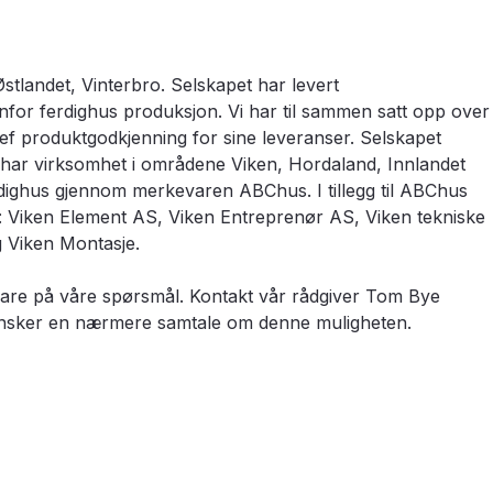
stlandet, Vinterbro. Selskapet har levert
nfor ferdighus produksjon. Vi har til sammen satt opp over
f produktgodkjenning for sine leveranser. Selskapet
et har virksomhet i områdene Viken, Hordaland, Innlandet
rdighus gjennom merkevaren ABChus. I tillegg til ABChus
: Viken Element AS, Viken Entreprenør AS, Viken tekniske
og Viken Montasje.
svare på våre spørsmål. Kontakt vår rådgiver Tom Bye
sker en nærmere samtale om denne muligheten.