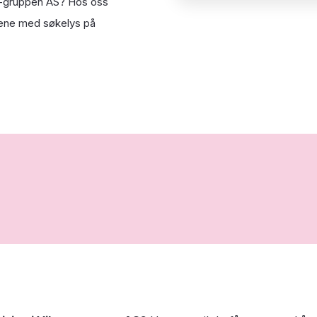
ken-gruppen AS? Hos oss
onene med søkelys på