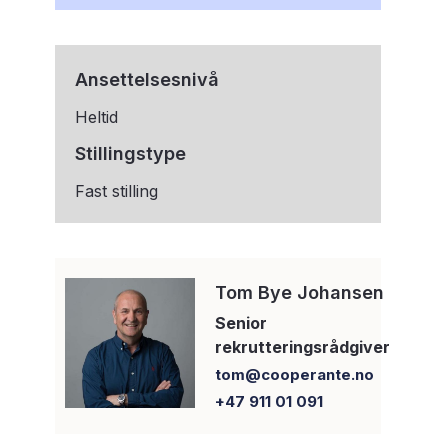
Ansettelsesnivå
Heltid
Stillingstype
Fast stilling
Tom Bye Johansen
Senior
rekrutteringsrådgiver
tom@cooperante.no
+47 911 01 091