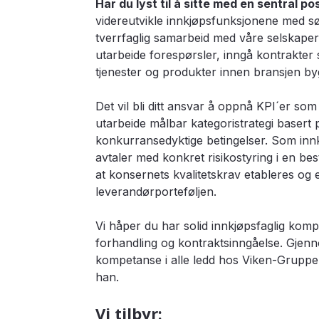
Har du lyst til å sitte med en sentral p
videreutvikle innkjøpsfunksjonene med søk
tverrfaglig samarbeid med våre selskaper
utarbeide forespørsler, inngå kontrakter
tjenester og produkter innen bransjen b
Det vil bli ditt ansvar å oppnå KPI´er som
utarbeide målbar kategoristrategi basert 
konkurransedyktige betingelser. Som innk
avtaler med konkret risikostyring i en bes
at konsernets kvalitetskrav etableres og e
leverandørporteføljen.
Vi håper du har solid innkjøpsfaglig komp
forhandling og kontraktsinngåelse. Gjennom
kompetanse i alle ledd hos Viken-Gruppen
han.
Vi tilbyr: