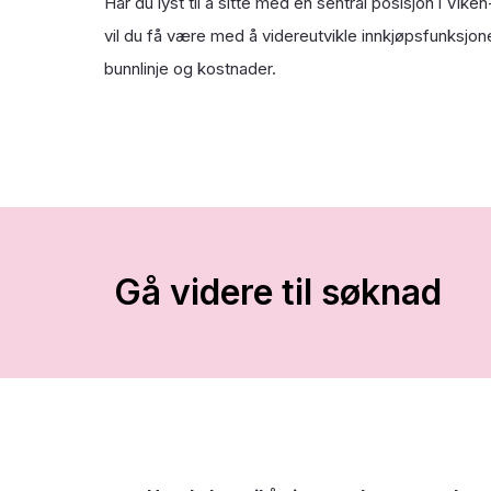
Har du lyst til å sitte med en sentral posisjon i Vi
vil du få være med å videreutvikle innkjøpsfunksj
bunnlinje og kostnader.
Gå videre til søknad