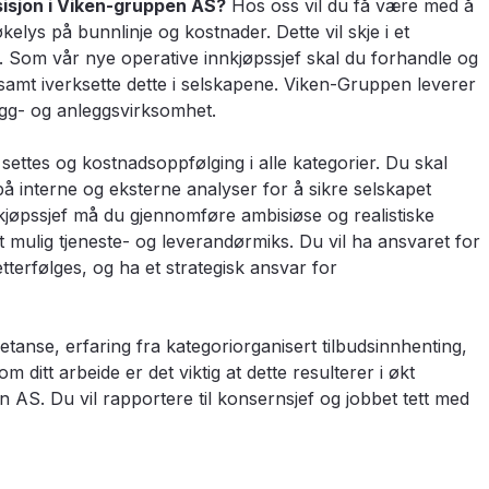
osisjon i Viken-gruppen AS?
Hos oss vil du få være med å
elys på bunnlinje og kostnader. Dette vil skje i et
. Som vår nye operative innkjøpssjef skal du forhandle og
 samt iverksette dette i selskapene. Viken-Gruppen leverer
ygg- og anleggsvirksomhet.
 settes og kostnadsoppfølging i alle kategorier. Du skal
på interne og eksterne analyser for å sikre selskapet
jøpssjef må du gjennomføre ambisiøse og realistiske
t mulig tjeneste- og leverandørmiks. Du vil ha ansvaret for
tterfølges, og ha et strategisk ansvar for
etanse, erfaring fra kategoriorganisert tilbudsinnhenting,
 ditt arbeide er det viktig at dette resulterer i økt
 AS. Du vil rapportere til konsernsjef og jobbet tett med